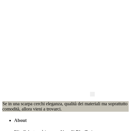
Se in una scarpa cerchi eleganza, qualità dei materiali ma soprattutto
comodità, allora vieni a trovarci.
About