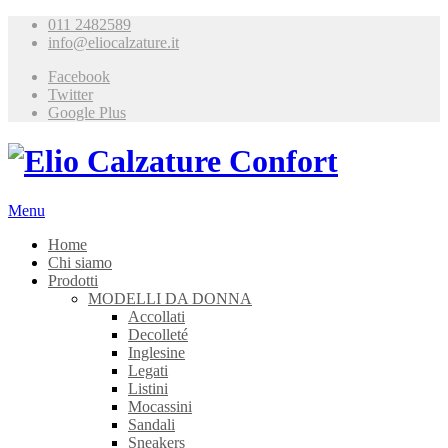
011 2482589
info@eliocalzature.it
Facebook
Twitter
Google Plus
Menu
Home
Chi siamo
Prodotti
MODELLI DA DONNA
Accollati
Decolleté
Inglesine
Legati
Listini
Mocassini
Sandali
Sneakers