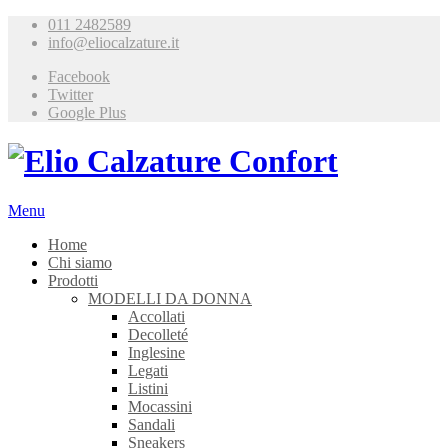
011 2482589
info@eliocalzature.it
Facebook
Twitter
Google Plus
Menu
Home
Chi siamo
Prodotti
MODELLI DA DONNA
Accollati
Decolleté
Inglesine
Legati
Listini
Mocassini
Sandali
Sneakers