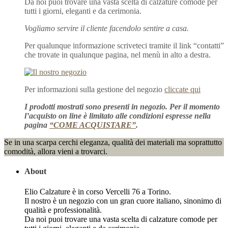
Da noi puoi trovare una vasta scelta di calzature comode per
tutti i giorni, eleganti e da cerimonia.
Vogliamo servire il cliente facendolo sentire a casa.
Per qualunque informazione scriveteci tramite il link “contatti”
che trovate in qualunque pagina, nel menù in alto a destra.
Per informazioni sulla gestione del negozio
cliccate qui
I prodotti mostrati sono presenti in negozio. Per il momento
l’acquisto on line è limitato alle condizioni espresse nella
pagina
“COME ACQUISTARE”
.
Se in una scarpa cerchi eleganza, qualità dei materiali ma soprattutto
comodità, allora vieni a trovarci.
About
Elio Calzature è in corso Vercelli 76 a Torino.
Il nostro è un negozio con un gran cuore italiano, sinonimo di
qualità e professionalità.
Da noi puoi trovare una vasta scelta di calzature comode per