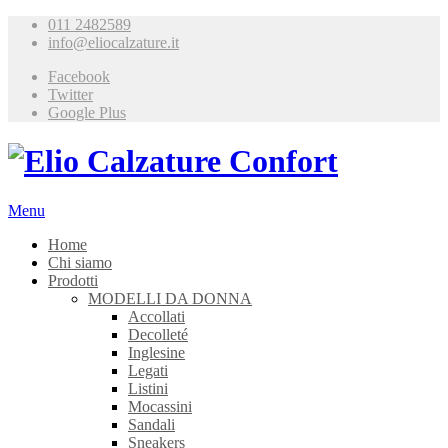
011 2482589
info@eliocalzature.it
Facebook
Twitter
Google Plus
Menu
Home
Chi siamo
Prodotti
MODELLI DA DONNA
Accollati
Decolleté
Inglesine
Legati
Listini
Mocassini
Sandali
Sneakers