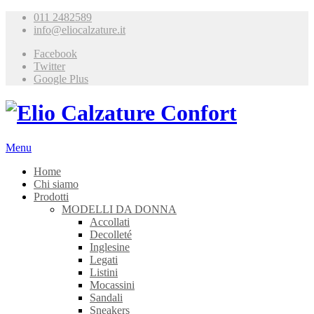
011 2482589
info@eliocalzature.it
Facebook
Twitter
Google Plus
Menu
Home
Chi siamo
Prodotti
MODELLI DA DONNA
Accollati
Decolleté
Inglesine
Legati
Listini
Mocassini
Sandali
Sneakers