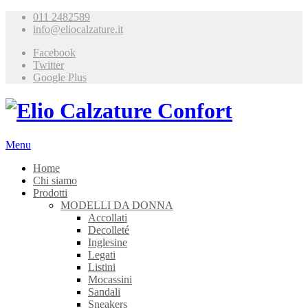
011 2482589
info@eliocalzature.it
Facebook
Twitter
Google Plus
Menu
Home
Chi siamo
Prodotti
MODELLI DA DONNA
Accollati
Decolleté
Inglesine
Legati
Listini
Mocassini
Sandali
Sneakers